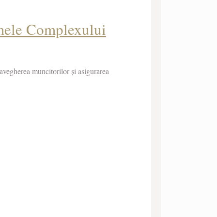
umele Complexului
ravegherea muncitorilor și asigurarea