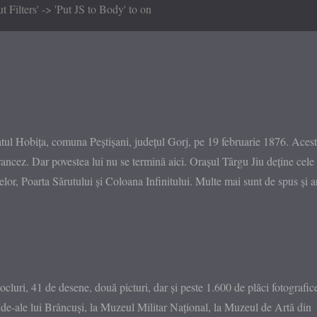
ilters' -> 'Put JS to Body' to on
atul Hobița, comuna Peștișani, județul Gorj, pe 19 februarie 1876. Acest
francez. Dar povestea lui nu se termină aici. Orașul Târgu Jiu deține cele
lor, Poarta Sărutului și Coloana Infinitului. Multe mai sunt de spus și ar
ocluri, 41 de desene, două picturi, dar și peste 1.600 de plăci fotografic
i de-ale lui Brâncuși, la Muzeul Militar Național, la Muzeul de Artă din