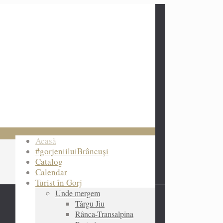
Acasă
#gorjeniiluiBrâncuși
Catalog
Calendar
Turist în Gorj
Unde mergem
Târgu Jiu
Rânca-Transalpina