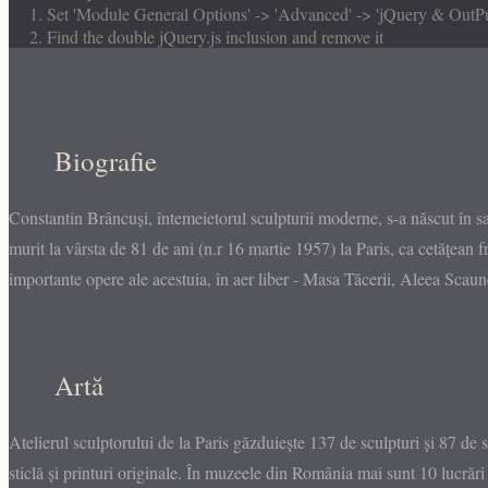
1. Set 'Module General Options' -> 'Advanced' -> 'jQuery & OutPut F
2. Find the double jQuery.js inclusion and remove it
Biografie
Constantin Brâncuși, întemeietorul sculpturii moderne, s-a născut în s
murit la vârsta de 81 de ani (n.r 16 martie 1957) la Paris, ca cetățean 
importante opere ale acestuia, în aer liber - Masa Tăcerii, Aleea Scaune
Artă
Atelierul sculptorului de la Paris găzduiește 137 de sculpturi și 87 de s
sticlă și printuri originale. În muzeele din România mai sunt 10 lucrăr