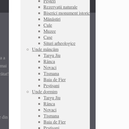
Peșteri
Rezervații naturale
Biserici monument istoric
Mănăstiri
Cule
Muzee
Case
Situri arheologice
Unde mâncăm
Targu Jiu
a a
Rânca
 mai
Novaci
Tismana
ătat!
Baia de Fier
Peștișani
Unde dormim
Targu Jiu
Rânca
Novaci
Tismana
e din
Baia de Fier
Peștișani