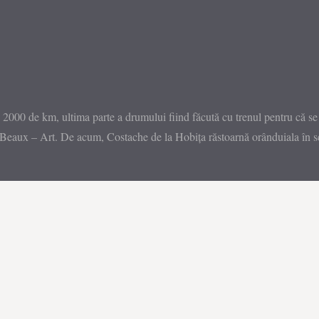
 2000 de km, ultima parte a drumului fiind făcută cu trenul pentru că 
 Beaux – Art. De acum, Costache de la Hobița răstoarnă orânduiala în sc