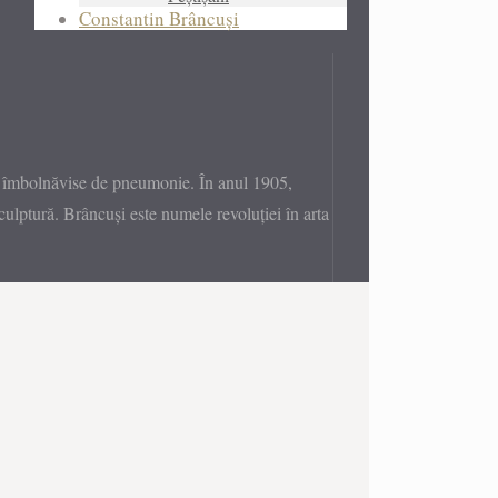
Constantin Brâncuși
se îmbolnăvise de pneumonie. În anul 1905,
ulptură. Brâncuși este numele revoluției în arta