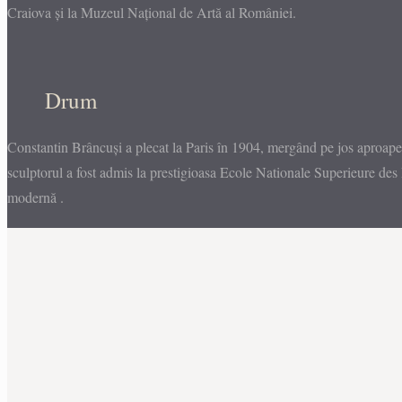
Craiova și la Muzeul Naţional de Artă al României.
Drum
Constantin Brâncuși a plecat la Paris în 1904, mergând pe jos aproape
sculptorul a fost admis la prestigioasa Ecole Nationale Superieure des
modernă .