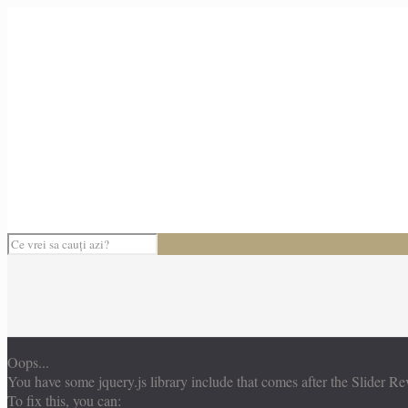
Oops...
You have some jquery.js library include that comes after the Slider Revo
To fix this, you can: